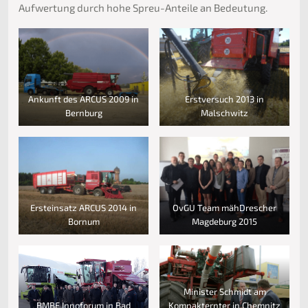
Aufwertung durch hohe Spreu-Anteile an Bedeutung.
Ankunft des ARCUS 2009 in
Erstversuch 2013 in
Bernburg
Malschwitz
Ersteinsatz ARCUS 2014 in
OvGU Team mähDrescher
Bornum
Magdeburg 2015
Minister Schmidt am
BMBF Innoforum in Bad
Kompakternter in Chemnitz